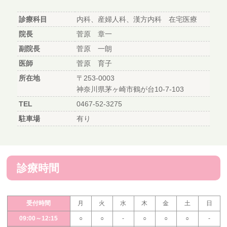
診療科目
内科、産婦人科、漢方内科 在宅医療
院長
菅原 章一
副院長
菅原 一朗
医師
菅原 育子
所在地
〒253-0003
神奈川県茅ヶ崎市鶴が台10-7-103
TEL
0467-52-3275
駐車場
有り
診療時間
受付時間
月
火
水
木
金
土
日
09:00～12:15
○
○
-
○
○
○
-