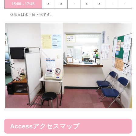
15:00～17:45
○
○
-
○
○
-
-
休診日は水・日・祝です。
Previous
Next
Access
アクセスマップ